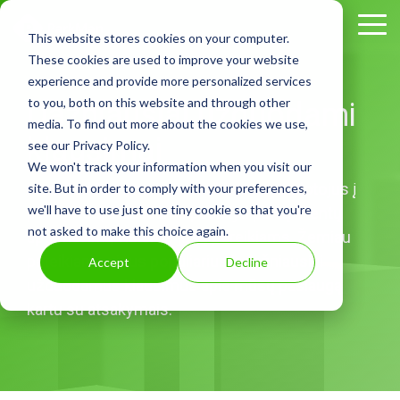
Skip
to
Tog
This website stores cookies on your computer.
the
Me
These cookies are used to improve your website
main
experience and provide more personalized services
content.
to you, both on this website and through other
Dažniausiai užduodami
media. To find out more about the cookies we use,
klausimai
see our Privacy Policy.
We won't track your information when you visit our
Mes, ParkMan, norime iškelti savo naudotojus į
site. But in order to comply with your preferences,
we'll have to use just one tiny cookie so that you're
pirmą vietą. Pažadame pasiūlyti puikų klientų
not asked to make this choice again.
aptarnavimą visiems jūsų poreikiams. Žemiau
pateikiame visus populiarius ir dažniausiai
Accept
Decline
užduodamus klausimus apie mūsų paslaugą
kartu su atsakymais.