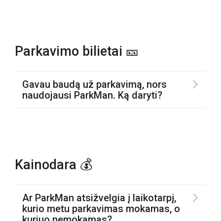
Parkavimo bilietai 🎫
Gavau baudą už parkavimą, nors
naudojausi ParkMan. Ką daryti?
Kainodara 💰
Ar ParkMan atsižvelgia į laikotarpį,
kurio metu parkavimas mokamas, o
kuriuo nemokamas?