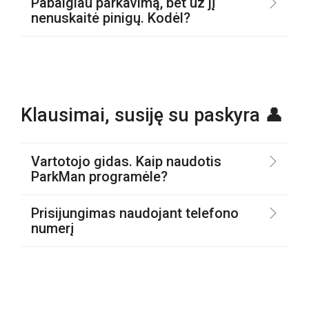
Pabaigiau parkavimą, bet už jį
nenuskaitė pinigų. Kodėl?
Klausimai, susiję su paskyra 👤
Vartotojo gidas. Kaip naudotis
ParkMan programėle?
Prisijungimas naudojant telefono
numerį