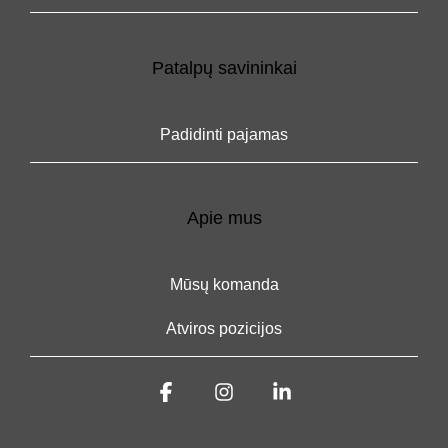
Patalpų savininkai
Padidinti pajamas
Apie mus
Mūsų komanda
Atviros pozicijos
Facebook
Instagram
Linkedin