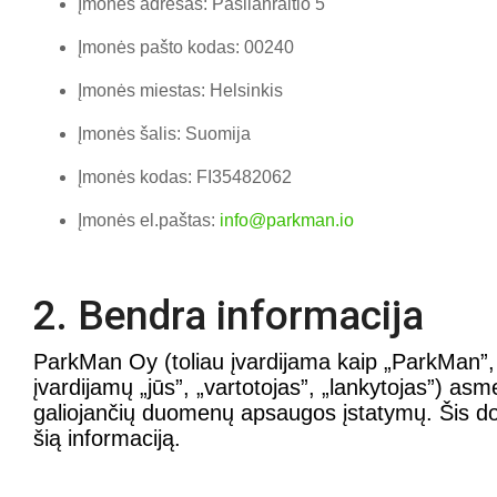
Įmonės adresas: Pasilanraitio 5
Įmonės pašto kodas: 00240
Įmonės miestas: Helsinkis
Įmonės šalis: Suomija
Įmonės kodas: FI35482062
Įmonės el.paštas:
info@parkman.io
2. Bendra informacija
ParkMan Oy (toliau įvardijama kaip „ParkMan”, „
įvardijamų „jūs”, „vartotojas”, „lankytojas”) a
galiojančių duomenų apsaugos įstatymų. Šis d
šią informaciją.