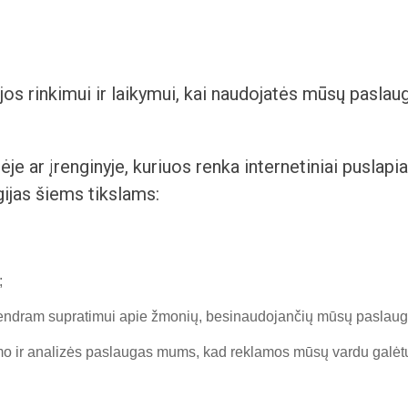
os rinkimui ir laikymui, kai naudojatės mūsų pasla
klėje ar įrenginyje, kuriuos renka internetiniai puslap
ijas šiems tikslams:
;
endram supratimui apie žmonių, besinaudojančių mūsų paslaugomi
yrimo ir analizės paslaugas mums, kad reklamos mūsų vardu galėtų 