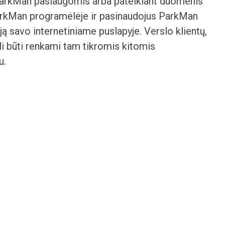
ParkMan paslaugomis arba pateikiant duomenis
ParkMan programėlėje ir pasinaudojus ParkMan
ą savo internetiniame puslapyje. Verslo klientų,
 būti renkami tam tikromis kitomis
u.