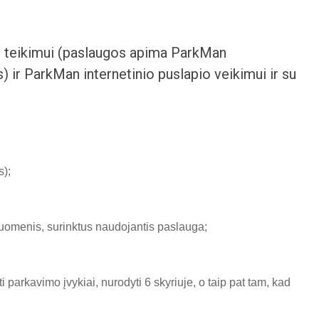
ų teikimui (paslaugos apima ParkMan
s) ir ParkMan internetinio puslapio veikimui ir su
s);
duomenis, surinktus naudojantis paslauga;
parkavimo įvykiai, nurodyti 6 skyriuje, o taip pat tam, kad