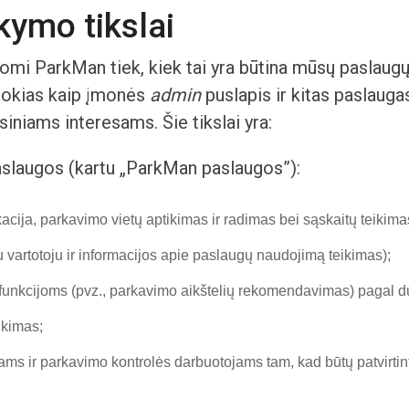
ymo tikslai
omi ParkMan tiek, kiek tai yra būtina mūsų paslaug
 tokias kaip įmonės
admin
puslapis ir kitas paslauga
iniams interesams. Šie tikslai yra:
slaugos (kartu „ParkMan paslaugos”):
kacija, parkavimo vietų aptikimas ir radimas bei sąskaitų teikima
vartotoju ir informacijos apie paslaugų naudojimą teikimas);
ų funkcijoms (pvz., parkavimo aikštelių rekomendavimas) pagal 
nkimas;
ms ir parkavimo kontrolės darbuotojams tam, kad būtų patvirtinti 