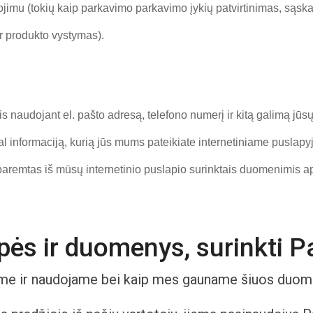
jimu (tokių kaip parkavimo parkavimo įykių patvirtinimas, sąska
ir produkto vystymas).
audojant el. pašto adresą, telefono numerį ir kitą galimą jūsų 
l informaciją, kurią jūs mums pateikiate internetiniame puslapyj
paremtas iš mūsų internetinio puslapio surinktais duomenimis ap
pės ir duomenys, surinkti 
ame ir naudojame bei kaip mes gauname šiuos duom