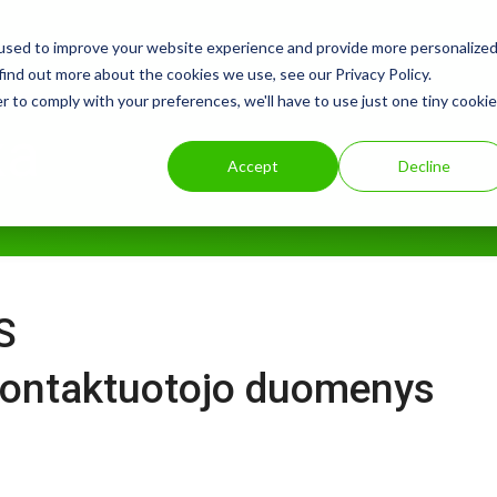
used to improve your website experience and provide more personalize
Vartotojas
find out more about the cookies we use, see our Privacy Policy.
r to comply with your preferences, we'll have to use just one tiny cookie
ka
Accept
Decline
S
 kontaktuotojo duomenys