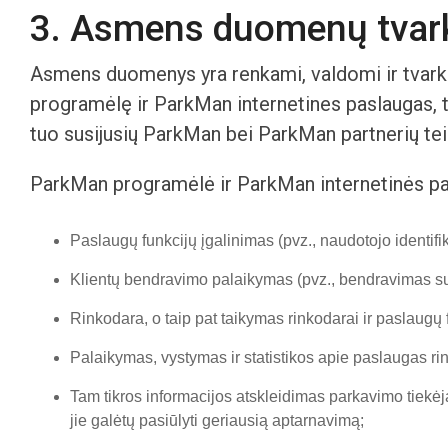
3. Asmens duomenų tvark
Asmens duomenys yra renkami, valdomi ir tvark
programėlę ir ParkMan internetines paslaugas,
tuo susijusių ParkMan bei ParkMan partnerių teis
ParkMan programėlė ir ParkMan internetinės pa
Paslaugų funkcijų įgalinimas (pvz., naudotojo identifi
Klientų bendravimo palaikymas (pvz., bendravimas su 
Rinkodara, o taip pat taikymas rinkodarai ir paslaug
Palaikymas, vystymas ir statistikos apie paslaugas ri
Tam tikros informacijos atskleidimas parkavimo tiekėja
jie galėtų pasiūlyti geriausią aptarnavimą;