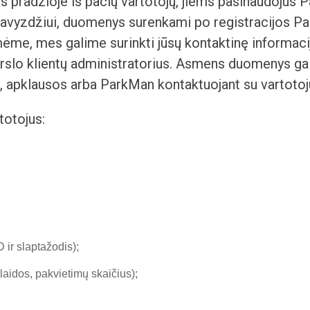
pradžioje iš pačių vartotojų, jiems pasinaudojus 
 Pavyzdžiui, duomenys surenkami po registracijos 
ėme, mes galime surinkti jūsų kontaktinę informacij
slo klientų administratorius. Asmens duomenys gali
, apklausos arba ParkMan kontaktuojant su vartotoj
totojus:
 ir slaptažodis);
laidos, pakvietimų skaičius);