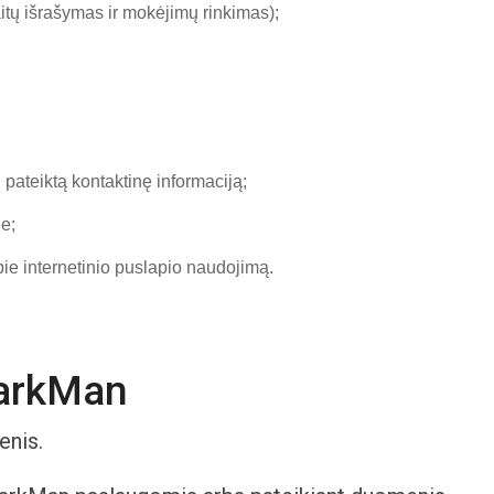
itų išrašymas ir mokėjimų rinkimas);
pateiktą kontaktinę informaciją;
e;
ie internetinio puslapio naudojimą.
ParkMan
enis.