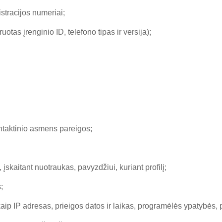
istracijos numeriai;
otas įrenginio ID, telefono tipas ir versija);
ontaktinio asmens pareigos;
 įskaitant nuotraukas, pavyzdžiui, kuriant profilį;
;
kaip IP adresas, prieigos datos ir laikas, programėlės ypatybės, p