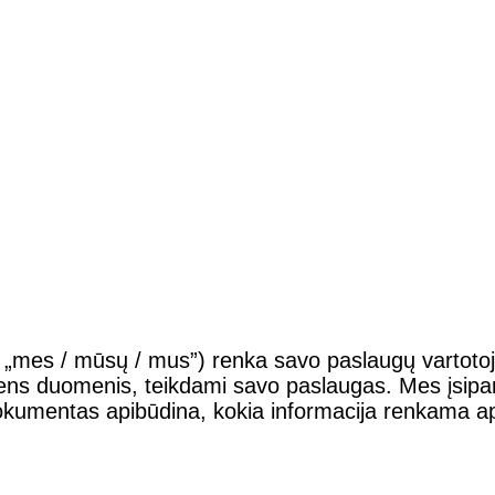
mes / mūsų / mus”) renka savo paslaugų vartotojų i
smens duomenis, teikdami savo paslaugas. Mes įsipare
okumentas apibūdina, kokia informacija renkama ap