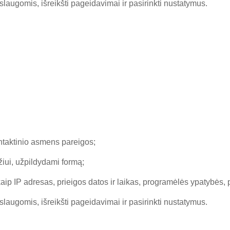
slaugomis, išreikšti pageidavimai ir pasirinkti nustatymus.
ontaktinio asmens pareigos;
iui, užpildydami formą;
kaip IP adresas, prieigos datos ir laikas, programėlės ypatybės, p
slaugomis, išreikšti pageidavimai ir pasirinkti nustatymus.