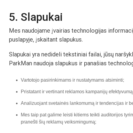
5. Slapukai
Mes naudojame įvairias technologijas informacij
puslapyje, įskaitant slapukus.
Slapukai yra nedideli tekstiniai failai, jūsų naršy
ParkMan naudoja slapukus ir panašias technolog
Vartotojo pasirinkimams ir nustatymams atsiminti;
Pristatant ir vertinant reklamos kampanijų efektyvumą
Analizuojant svetainės lankomumą ir tendencijas ir b
Mes taip pat galime leisti kitiems teikti auditorijos t
pranešti šių reklamų veiksmingumą;