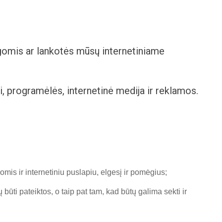
ugomis ar lankotės mūsų internetiniame
iai, programėlės, internetinė medija ir reklamos.
s ir internetiniu puslapiu, elgesį ir pomėgius;
būti pateiktos, o taip pat tam, kad būtų galima sekti ir