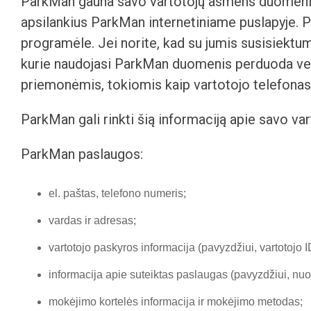
ParkMan gauna savo vartotojų asmens duomenis 
apsilankius ParkMan internetiniame puslapyje.
programėle. Jei norite, kad su jumis susisiektum
kurie naudojasi ParkMan duomenis perduoda ver
priemonėmis, tokiomis kaip vartotojo telefonas
ParkMan gali rinkti šią informaciją apie savo var
ParkMan paslaugos:
el. paštas, telefono numeris;
vardas ir adresas;
vartotojo paskyros informacija (pavyzdžiui, vartotojo ID
informacija apie suteiktas paslaugas (pavyzdžiui, nuo
mokėjimo kortelės informacija ir mokėjimo metodas;