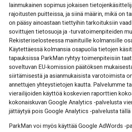
lainmukainen sopimus jokaisen tietojenkäsitteli
rajoitusten puitteissa, ja siinä määrin, mikä on t
on pääsy ainoastaan tiettyihin tarkoituksiin vaadi
sovittujen tietosuoja ja -turvatoimenpiteiden mu
Rekisteriselosteessa mainituille kolmansille osa
Käytettäessä kolmansia osapuolia tietojen käsitte
tapauksissa ParkMan ryhtyy toimenpiteisiin taat
soveltuvan EU-komission päätöksen mukaisesta 
siirtämisestä ja asianmukaisista varotoimista o
annettujen yhteystietojen kautta. Palvelumme ta
vierailijoiden käyttöä koskevien raporttien k
kokonaiskuvan Google Analytics -palvelusta vier
jättäytyä pois Google Analytics -palvelusta tällä
ParkMan voi myös käyttää Google AdWords -palve