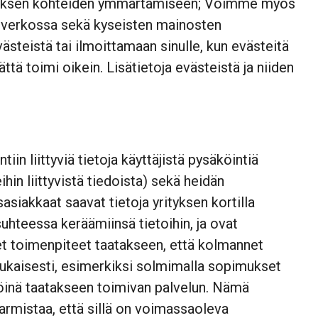
stuksen kohteiden ymmärtämiseen; Voimme myös
e verkossa sekä kyseisten mainosten
steistä tai ilmoittamaan sinulle, kun evästeitä
ä toimi oikein. Lisätietoja evästeistä ja niiden
n liittyviä tietoja käyttäjistä pysäköintiä
in liittyvistä tiedoista) sekä heidän
ysasiakkaat saavat tietoja yrityksen kortilla
suhteessa keräämiinsä tietoihin, ja ovat
et toimenpiteet taatakseen, että kolmannet
 mukaisesti, esimerkiksi solmimalla sopimukset
jöinä taatakseen toimivan palvelun. Nämä
varmistaa, että sillä on voimassaoleva