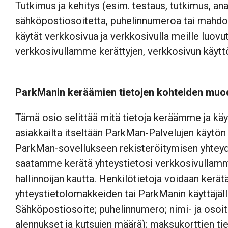
Tutkimus ja kehitys (esim. testaus, tutkimus, ana
sähköpostiosoitetta, puhelinnumeroa tai mahdo
käytät verkkosivua ja verkkosivulla meille luov
verkkosivullamme kerättyjen, verkkosivun käyttö
ParkManin keräämien tietojen kohteiden muo
Tämä osio selittää mitä tietoja keräämme ja kä
asiakkailta itseltään ParkMan-Palvelujen käytön
ParkMan-sovellukseen rekisteröitymisen yhteyd
saatamme kerätä yhteystietosi verkkosivullamme.
hallinnoijan kautta. Henkilötietoja voidaan kerät
yhteystietolomakkeiden tai ParkManin käyttäjäll
Sähköpostiosoite; puhelinnumero; nimi- ja osoitet
alennukset ja kutsujen määrä); maksukorttien tie