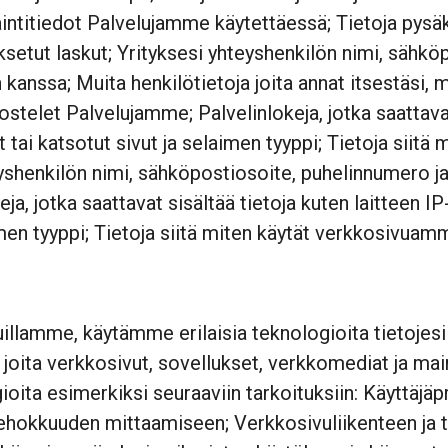
jaintitiedot Palvelujamme käytettäessä; Tietoja pysäkö
setut laskut; Yrityksesi yhteyshenkilön nimi, sähköp
anssa; Muita henkilötietoja joita annat itsestäsi, m
elet Palvelujamme; Palvelinlokeja, jotka saattavat 
 tai katsotut sivut ja selaimen tyyppi; Tietoja siit
yshenkilön nimi, sähköpostiosoite, puhelinnumero ja r
a, jotka saattavat sisältää tietoja kuten laitteen IP
men tyyppi; Tietoja siitä miten käytät verkkosivuamm
uillamme, käytämme erilaisia teknologioita tietojes
 joita verkkosivut, sovellukset, verkkomediat ja maino
ioita esimerkiksi seuraaviin tarkoituksiin: Käyttäjä
hokkuuden mittaamiseen; Verkkosivuliikenteen ja tr