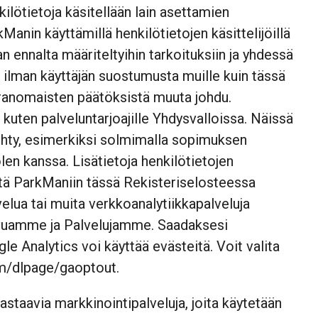
lötietoja käsitellään lain asettamien
kManin käyttämillä henkilötietojen käsittelijöillä
aan ennalta määriteltyihin tarkoituksiin ja yhdessä
a ilman käyttäjän suostumusta muille kuin tässä
viranomaisten päätöksistä muuta johdu.
 kuten palveluntarjoajille Yhdysvalloissa. Näissä
tehty, esimerkiksi solmimalla sopimuksen
 kanssa. Lisätietoja henkilötietojen
ttä ParkManiin tässä Rekisteriselosteessa
lua tai muita verkkoanalytiikkapalveluja
ivuamme ja Palvelujamme. Saadaksesi
gle Analytics voi käyttää evästeitä. Voit valita
om/dlpage/gaoptout
.
aavia markkinointipalveluja, joita käytetään