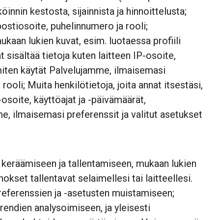
innin kestosta, sijainnista ja hinnoittelusta;
ostiosoite, puhelinnumero ja rooli;
ukaan lukien kuvat, esim. luotaessa profiili
sisältää tietoja kuten laitteen IP-osoite,
ä miten käytät Palvelujamme, ilmaisemasi
ooli; Muita henkilötietoja, joita annat itsestäsi,
-osoite, käyttöajat ja -päivämäärät,
e, ilmaisemasi preferenssit ja valitut asetukset
i keräämiseen ja tallentamiseen, mukaan lukien
kset tallentavat selaimellesi tai laitteellesi.
preferenssien ja -asetusten muistamiseen;
endien analysoimiseen, ja yleisesti