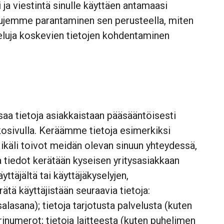
 ja viestintä sinulle käyttäen antamaasi
lujemme parantaminen sen perusteella, miten
veluja koskevien tietojen kohdentaminen
aa tietoja asiakkaistaan pääsääntöisesti
kosivulla. Keräämme tietoja esimerkiksi
käli toivot meidän olevan sinuun yhteydessä,
 tiedot kerätään kyseisen yritysasiakkaan
ttäjältä tai käyttäjäkyselyjen,
tä käyttäjistään seuraavia tietoja:
alasana); tietoja tarjotusta palvelusta (kuten
rinumerot; tietoja laitteesta (kuten puhelimen