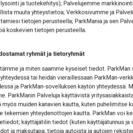
lysointi ja tuotekehitys); Palvelujemme markkinointi
llista muuta yhteystietoa; Verkkosivumme ja Palve
uttamiesi tietojen perusteella; ParkMania ja sen Pal
ä koskevien tietojen perusteella.
dostamat ryhmät ja tietoryhmät
ytämme ja miten saamme kyseiset tiedot. ParkMan s
 yhteydessä tai heidän vieraillessaan ParkMan-verk
essä ja ParkMan-sovelluksen käytön yhteydessä. Mi
 ParkManin Palveluja käyttävistä yritysasiakkaista
ä myös muiden kanavien kautta, kuten puhelimitse käy
e tekemien yhteydenottojen kautta. ParkMan voi kerä
iedot; käyttäjätilin tiedot (kuten käyttäjätunnus ja s
dot ja maksutapa; tietoja autoista ja autojen rekiste