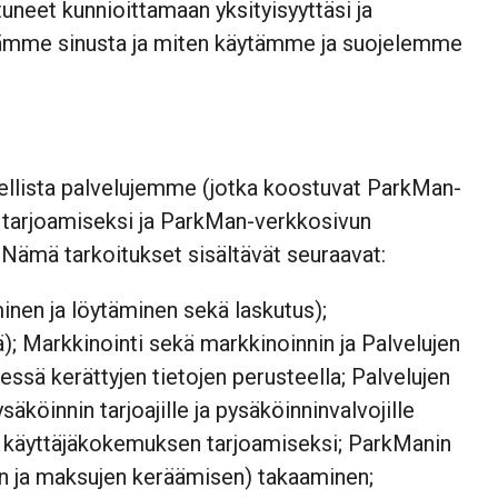
uneet kunnioittamaan yksityisyyttäsi ja
eräämme sinusta ja miten käytämme ja suojelemme
peellista palvelujemme (jotka koostuvat ParkMan-
a) tarjoamiseksi ja ParkMan-verkkosivun
. Nämä tarkoitukset sisältävät seuraavat:
inen ja löytäminen sekä laskutus);
); Markkinointi sekä markkinoinnin ja Palvelujen
sä kerättyjen tietojen perusteella; Palvelujen
säköinnin tarjoajille ja pysäköinninvalvojille
en käyttäjäkokemuksen tarjoamiseksi; ParkManin
en ja maksujen keräämisen) takaaminen;