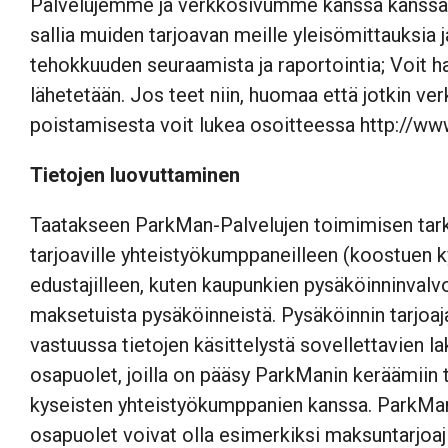
Palvelujemme ja verkkosivumme kanssa kanssa
sallia muiden tarjoavan meille yleisömittauksi
tehokkuuden seuraamista ja raportointia; Voit h
lähetetään. Jos teet niin, huomaa että jotkin ve
poistamisesta voit lukea osoitteessa
http://ww
Tietojen luovuttaminen
Taatakseen ParkMan-Palvelujen toimimisen tarkoite
tarjoaville yhteistyökumppaneilleen (koostuen ky
edustajilleen, kuten kaupunkien pysäköinninvalvojil
maksetuista pysäköinneistä. Pysäköinnin tarjoajat
vastuussa tietojen käsittelystä sovellettavien 
osapuolet, joilla on pääsy ParkManin keräämiin t
kyseisten yhteistyökumppanien kanssa. ParkMan 
osapuolet voivat olla esimerkiksi maksuntarjoaji