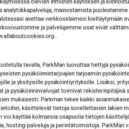
käymisessä olevien ihmisten käytöksen ja kiinno
a ja analytiikkapalveluja, mainostamista puolestamm
alutessasi asettaa verkkoselaimesi kieltäytymään evä
rkkosivustomme ja palvelujemme osat eivät välttämätt
w.allaboutcookies.org
.
tulla tavalla, ParkMan luovuttaa tiettyjä pysäköintii
seisten pysäköinnintarjoajien tarjoamiin pysäköinteih
le ja yksityisille pysäköintiyrityksille. Lisäksi, yrit
 ja pysäköinninvalvojat toimivat rekisterinpitäjinä 
lakien mukaisesti. Parkman tekee kaikki asianmukais
ietoihin, käsittelevät tietoja sovellettavien lakien
voi käyttää kolmansia osapuolia tietojen käsitteli
a, hosting-palveluja ja perintätoimistoja. ParkMan 