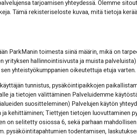
 palvelujensa tarjoamisen yhteydessä. Olemme sitout
akeja. Tämä rekisteriseloste kuvaa, mitä tietoja k
ellään ParkManin toimesta siinä määrin, mikä on tar
 yrityksen hallinnointisivusta ja muista palveluist
ja sen yhteistyökumppanien oikeutettuja etuja varten
äyttäjän tunnistus, pysäköintipaikkojen paikallistam
alle ja tietojen välittäminen Palveluidemme käytöstä
lueiden suositteleminen) Palvelujen käytön yhteydes
n ja kehittäminen; Tiettyjen tietojen luovuttaminen py
en on selitetty osiossa 6, sekä parhaan mahdollis
esim. pysäköintitapahtumien todentamisen, laskutuks