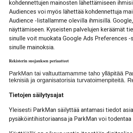
kohdennettujen mainosten lähettämiseen ihmisi
Audiences voi myös lähettää kohdennettuja maino
Audience -listallamme olevilla ihmisillä. Goog
näyttämiseen. Kyseisten palvelujen keräämät ti
sinulle voit muokata Google Ads Preferences -s
sinulle mainoksia.
Rekisterin suojauksen periaatteet
ParkMan tai valtuuttamamme taho ylläpitää Park
teknisiä ja organisatorisia turvatoimenpiteitä. 
Tietojen säilytysajat
Yleisesti ParkMan säilyttää antamasi tiedot asi
pysäköintihistoriaansa ja ParkMan voi todentaa