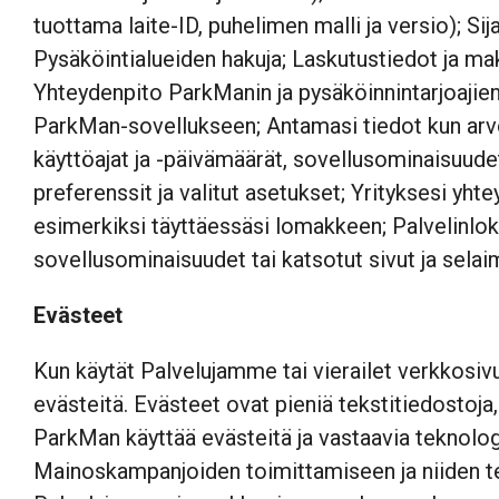
tuottama laite-ID, puhelimen malli ja versio); Si
Pysäköintialueiden hakuja; Laskutustiedot ja mak
Yhteydenpito ParkManin ja pysäköinnintarjoajien k
ParkMan-sovellukseen; Antamasi tiedot kun arvost
käyttöajat ja -päivämäärät, sovellusominaisuudet
preferenssit ja valitut asetukset; Yrityksesi yhte
esimerkiksi täyttäessäsi lomakkeen; Palvelinlokej
sovellusominaisuudet tai katsotut sivut ja selai
Evästeet
Kun käytät Palvelujamme tai vierailet verkkosiv
evästeitä. Evästeet ovat pieniä tekstitiedostoja,
ParkMan käyttää evästeitä ja vastaavia teknolog
Mainoskampanjoiden toimittamiseen ja niiden te