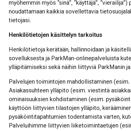
myöhemmin myös “sinä”, “käyttäjä”, “vierailija”)
noudattamaan kaikkia sovellettavia tietosuojal
tietojasi.
Henkilötietojen käsittelyn tarkoitus
Henkilötietoja kerätään, hallinnoidaan ja käsit
sovelluksesta ja ParkMan-onlinepalveluista kuten
ylläpitämiseksi sekä näihin liittyviä ParkManin 
Palvelujen toimintojen mahdollistaminen (esim. k
Asiakassuhteen ylläpito (esim. viestintä asiakka
ominaisuuksien kohdistaminen (esim. pysäköintia
käyttöön liittyvien tilastojen ylläpito, keräämine
pysäköintitapahtumien todentamista varten, kut
Palveluihimme liittyvien liiketoimintaetujen (