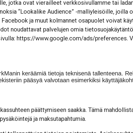
lle, jotka ovat vierailleet verkkosivullamme tai 
ksia “Lookalike Audience” -malliyleisöille, joilla
le, Facebook ja muut kolmannet osapuolet voivat käy
edot noudattavat palvelujen omia tietosuojakäytäntö
ivulla:
https://www.google.com/ads/preferences
. 
Manin keräämiä tietoja teknisenä tallenteena. Rek
Rekisteriin pääsyä valvotaan esimerkiksi käyttäjäkoh
akassuhteen päättymiseen saakka. Tämä mahdollistaa 
 pysäköintejä ja maksutapahtumia.