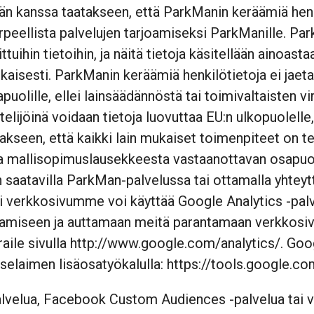
jän kanssa taatakseen, että ParkManin keräämiä henki
arpeellista palvelujen tarjoamiseksi ParkManille. Par
ttuihin tietoihin, ja näitä tietoja käsitellään ainoast
kaisesti. ParkManin keräämiä henkilötietoja ei jaet
puolille, ellei lainsäädännöstä tai toimivaltaisten 
lijöinä voidaan tietoja luovuttaa EU:n ulkopuolelle,
akseen, että kaikki lain mukaiset toimenpiteet on 
mallisopimuslausekkeesta vastaanottavan osapuolen
n saatavilla ParkMan-palvelussa tai ottamalla yhtey
i verkkosivumme voi käyttää Google Analytics -palve
okoamiseen ja auttamaan meitä parantamaan verkkos
aile sivulla
http://www.google.com/analytics/
. Goo
 selaimen lisäosatyökalulla:
https://tools.google.c
lua, Facebook Custom Audiences -palvelua tai vast