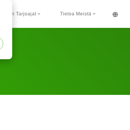
d
öinnin Tarjoajat
Tietoa Meistä