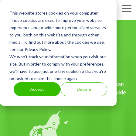
Skip
to
Tog
This website stores cookies on your computer.
the
Me
These cookies are used to improve your website
main
experience and provide more personalized services
content.
to you, both on this website and through other
media. To find out more about the cookies we use,
see our Privacy Policy.
Brug ParkMan i hele
We won't track your information when you visit our
site. But in order to comply with your preferences,
landet
we'll have to use just one tiny cookie so that you're
not asked to make this choice again.
Se listen nedenfor for at finde ud af, hvor du kan
Accept
Decline
bruge ParkMan. Vi arbejder konstant på at udvide
vores i forvejen store dækning