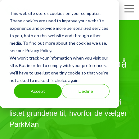
Skip
to
Tog
This website stores cookies on your computer.
the
Me
These cookies are used to improve your website
main
experience and provide more personalized services
content.
to you, both on this website and through other
media. To find out more about the cookies we use,
see our Privacy Policy.
We won't track your information when you visit our
Alle firmaparkeringer på
site. But in order to comply with your preferences,
én faktura
we'll have to use just one tiny cookie so that you're
not asked to make this choice again.
Over 5000 virksomheder bruger
Accept
Decline
allerede ParkMan. Nedenfor har vi
listet grundene til, hvorfor de vælger
ParkMan