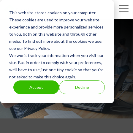
Skip
to
Tog
This website stores cookies on your computer.
the
Me
These cookies are used to improve your website
main
experience and provide more personalized services
content.
to you, both on this website and through other
media. To find out more about the cookies we use,
see our Privacy Policy.
Avoimet työpaikat
We won't track your information when you visit our
site. But in order to comply with your preferences,
ParkManin avoimet paikat löytyvät
we'll have to use just one tiny cookie so that you're
tältä sivulta
not asked to make this choice again.
Accept
Decline