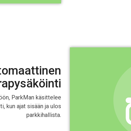
tomaattinen
apysäköinti
öön, ParkMan käsittelee
, kun ajat sisään ja ulos
parkkihallista.