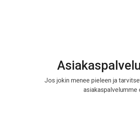
Asiakaspalvel
Jos jokin menee pieleen ja tarvitset
asiakaspalvelumme o