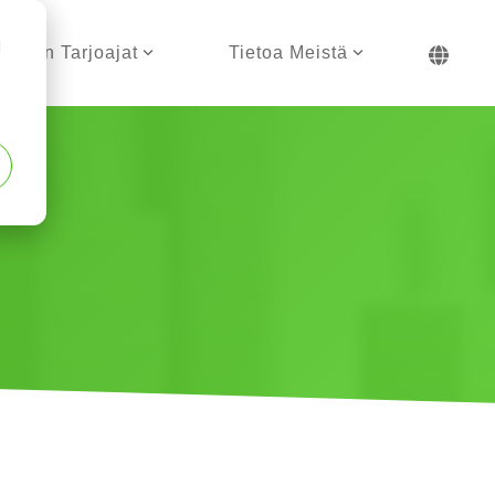
d
öinnin Tarjoajat
Tietoa Meistä