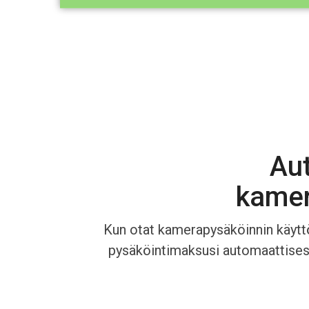
Au
kamer
Kun otat kamerapysäköinnin käytt
pysäköintimaksusi automaattisesti