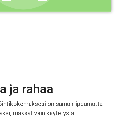
a ja rahaa
öintikokemuksesi on sama riippumatta
säksi, maksat vain käytetystä