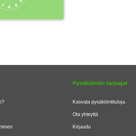
Pysäköinnin tarjoajat
li?
Kasvata pysäköintituloja
Ota yhteyttä
minen
Kirjaudu