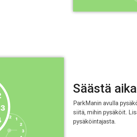
Säästä aika
ParkManin avulla pysäk
siitä, mihin pysäköit. Li
pysäköintajasta.