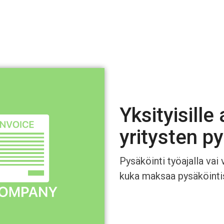
Yksityisille 
yritysten py
Pysäköinti työajalla va
kuka maksaa pysäköintisi