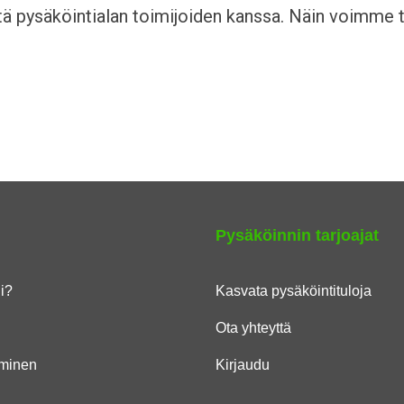
ötä pysäköintialan toimijoiden kanssa. Näin voimme 
Pysäköinnin tarjoajat
li?
Kasvata pysäköintituloja
Ota yhteyttä
minen
Kirjaudu