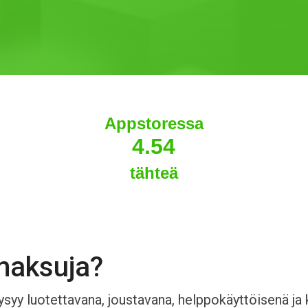
Appstoressa
4.54
tähteä
maksuja?
yy luotettavana, joustavana, helppokäyttöisenä ja 