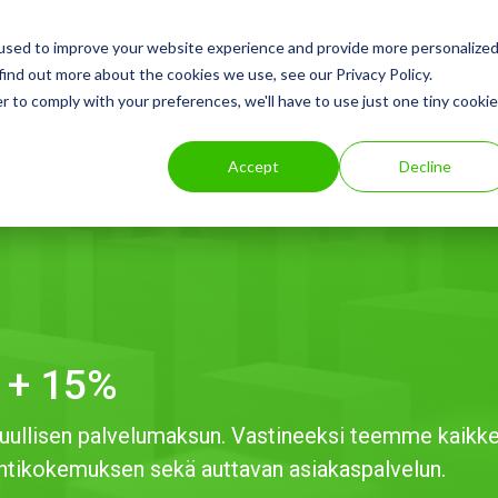
used to improve your website experience and provide more personalize
Kuluttajat
Yritysasiakkaat
Pysäk
find out more about the cookies we use, see our Privacy Policy.
r to comply with your preferences, we'll have to use just one tiny cookie
Accept
Decline
 + 15%
uullisen palvelumaksun. Vastineeksi teemme kaikke
ntikokemuksen sekä auttavan asiakaspalvelun.