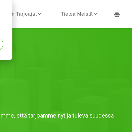
d
öinnin Tarjoajat
Tietoa Meistä
mme, että tarjoamme nyt ja tulevaisuudessa