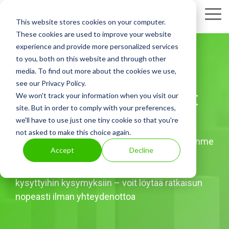
Skip
to
Tog
This website stores cookies on your computer.
the
Me
These cookies are used to improve your website
main
experience and provide more personalized services
content.
to you, both on this website and through other
media. To find out more about the cookies we use,
see our Privacy Policy.
Yritystilin usein kysytyt
We won't track your information when you visit our
site. But in order to comply with your preferences,
kysymykset
we'll have to use just one tiny cookie so that you're
not asked to make this choice again.
ParkManilla
asiakas tulee aina ensin. Lupaamme
Accept
Decline
tarjota parasta asiakaspalvelua kaikkiin
tarpeisiisi. Alta löydät vastauksia usein
kysyttyihin kysymyksiin – voit löytää ratkaisun
nopeasti ilman yhteydenottoa